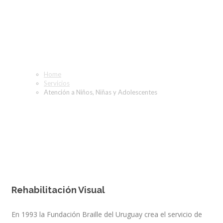
Atención a Niños, Niñas y
Adolescentes
Home
Servicios
Atención a Niños, Niñas y Adolescentes
Rehabilitación Visual
En 1993 la Fundación Braille del Uruguay crea el servicio de