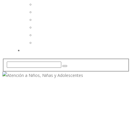
Alfabeto
Braille Online
Foros
Informática
Sitios de Interés
Tiflotecnología
CONTACTO