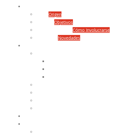
QUIÉNES SOMOS
Origen
Origen
Objetivos
Objetivos
Cómo Involucrarse
Cómo Involucrarse
Novedades
Novedades
SERVICIOS
Atención a Niños, Niñas y Adolescentes
Rehabilitación Visual
Atención Directa
Atención Temprana
Libro Hablado
Imprenta
Capacitación FBU
Producción de Materiales
CÓMO COLABORAR
INFORMACIÓN
Acerca de la Ceguera